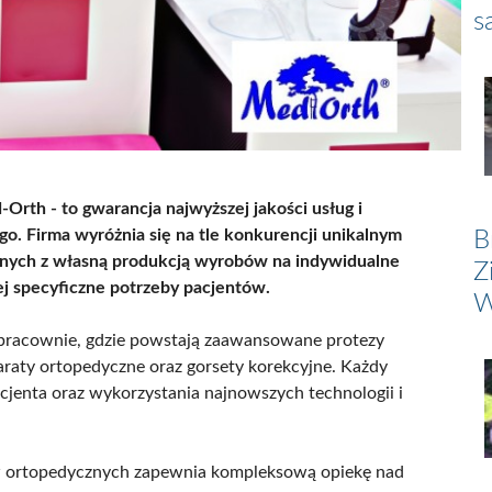
s
rth - to gwarancja najwyższej jakości usług i
o. Firma wyróżnia się na tle konkurencji unikalnym
B
ych z własną produkcją wyrobów na indywidualne
Z
j specyficzne potrzeby pacjentów.
W
pracownie, gdzie powstają zaawansowane protezy
raty ortopedyczne oraz gorsety korekcyjne. Każdy
acjenta oraz wykorzystania najnowszych technologii i
ów ortopedycznych zapewnia kompleksową opiekę nad