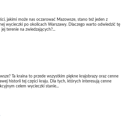
ści, jakimi może nas oczarować Mazowsze, stano też jeden z
nej wycieczki po okolicach Warszawy. Dlaczego warto odwiedzić tę
jej terenie na zwiedzających?...
sze? Ta kraina to przede wszystkim piękne krajobrazy oraz cenne
awej historii tej części kraju. Dla tych, których interesują cenne
akcyjnym celem wycieczki stanie...
e